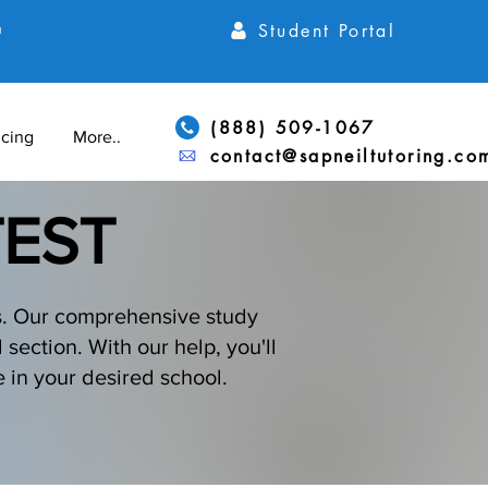
Student Portal
h
(888) 509-1067
icing
More...
contact@sapneiltutoring.co
TEST
ls. Our comprehensive study
 section. With our help, you'll
 in your desired school.