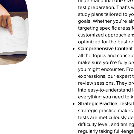
understand that one size 
test preparation. That’s
study plans tailored to 
goals. Whether you’re aim
targeting specific areas
customized approach ensu
optimized for the best re
Comprehensive Content 
all the topics and conce
make sure you’re fully p
you might encounter. Fr
expressions, our expert 
review sessions. They b
into easy-to-understand 
everything you need to 
Strategic Practice Tests:
strategic practice makes
tests are meticulously d
difficulty level, and timi
regularly taking full-leng