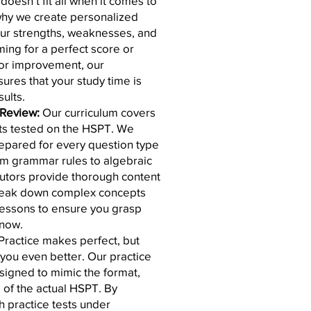
doesn’t fit all when it comes to
 why we create personalized
your strengths, weaknesses, and
ing for a perfect score or
 for improvement, our
res that your study time is
sults.
Review:
Our curriculum covers
pts tested on the HSPT. We
repared for every question type
om grammar rules to algebraic
tutors provide thorough content
reak down complex concepts
lessons to ensure you grasp
know.
Practice makes perfect, but
 you even better. Our practice
esigned to mimic the format,
ng of the actual HSPT. By
th practice tests under