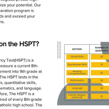
ize your potential. Our
ration program is
ds and exceed your
ns.
 on the HSPT?
ncy Test(HSPT) is a
easure a current 8th-
cement into 9th grade at
 The HSPT tests in the
s, quantitative skills,
ematics, and language.
efore, The HSPT is a
ired of every 8th-grade
atholic high school. The