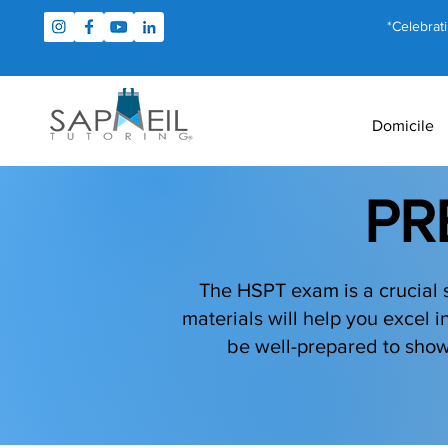
*Celebrat
Domicile
PR
The HSPT exam is a crucial 
materials will help you excel in
be well-prepared to show