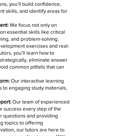
ns, you’ll build confidence,
skills, and identify areas for
ent:
We focus not only on
 essential skills like critical
oning, and problem-solving.
evelopment exercises and real-
tors, you’ll learn how to
trategically, eliminate answer
avoid common pitfalls that can
form:
Our interactive learning
s to engaging study materials,
pport:
Our team of experienced
ur success every step of the
r questions and providing
ng topics to offering
tion, our tutors are here to