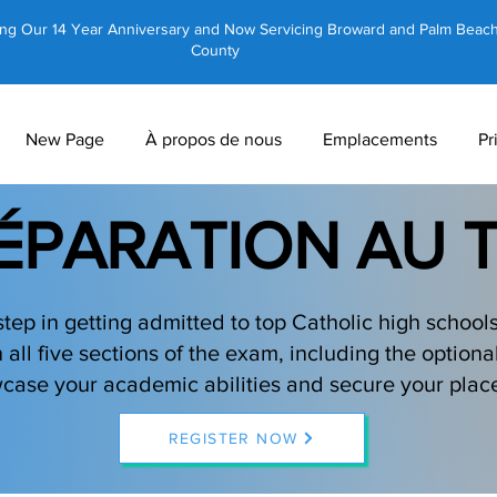
ing Our 14 Year Anniversary and Now Servicing Broward and Palm Beac
County
New Page
À propos de nous
Emplacements
Pr
ÉPARATION AU 
step in getting admitted to top Catholic high schoo
 all five sections of the exam, including the optional
case your academic abilities and secure your place
REGISTER NOW