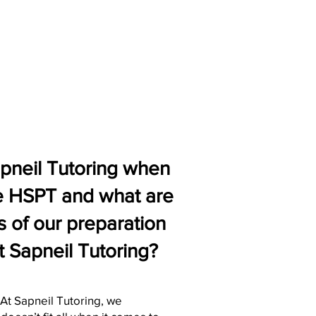
neil Tutoring when
he HSPT and what are
s of our preparation
t Sapneil Tutoring?
At Sapneil Tutoring, we