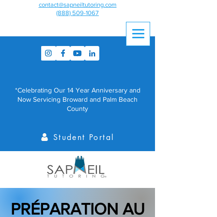
contact@sapneiltutoring.com
(888) 509-1067
*Celebrating Our 14 Year Anniversary and
Now Servicing Broward and Palm Beach
County
Student Portal
PRÉPARATION AU