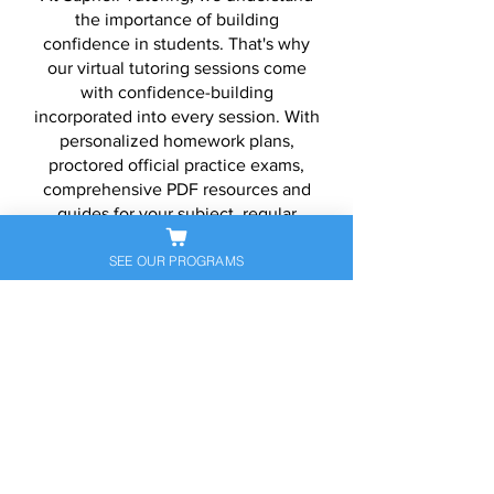
the importance of building
confidence in students. That's why
our virtual tutoring sessions come
with confidence-building
incorporated into every session. With
personalized homework plans,
proctored official practice exams,
comprehensive PDF resources and
guides for your subject, regular
progress reports (parents can attend),
SEE OUR PROGRAMS
and customized course materials,
you'll be well on your way to
achieving academic success. Join us
today!
Experience the future
of tutoring with
Sapneil's Virtual
Tutoring. Get