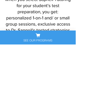
for your student's test
preparation, you get:
personalized 1-on-1 and/ or small
group sessions, exclusive access
to Dr. Sapneil's tested strategies
and cognitive skills, a tailored
SEE OUR PROGRAMS
learning program, an e-learning
platform, and unlimited academic
support.
Frequently Asked
Questions
What should I bring