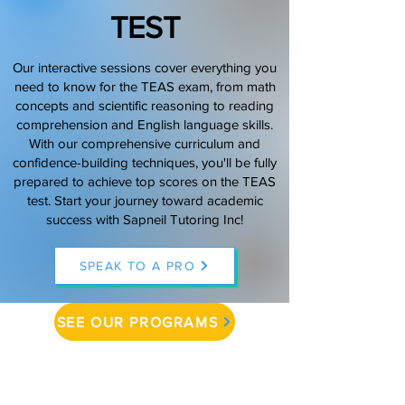
TEST
(888) 509-1067
Our interactive sessions cover everything you
contact@sapneiltutoring.com
need to know for the TEAS exam, from math
concepts and scientific reasoning to reading
comprehension and English language skills.
With our comprehensive curriculum and
confidence-building techniques, you'll be fully
prepared to achieve top scores on the TEAS
test. Start your journey toward academic
success with Sapneil Tutoring Inc!
SPEAK TO A PRO
SEE OUR PROGRAMS