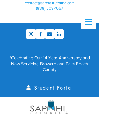
contact@sapneiltutoring.com
(888) 509-1067
*Celebrating Our 14 Year Anniversary and
Now Servicing Broward and Palm Beach
County
Student Portal