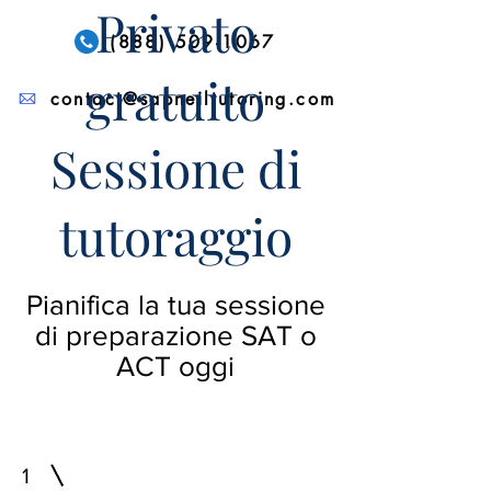
Privato
(888) 509-1067
gratuito
contact@sapneiltutoring.com
Sessione di
tutoraggio
Pianifica la tua sessione
di preparazione SAT o
ACT oggi
1