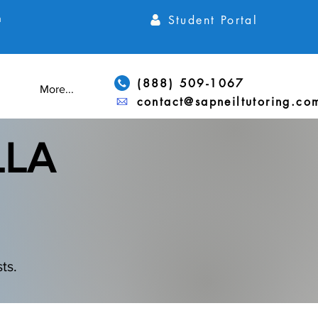
Student Portal
h
(888) 509-1067
More...
contact@sapneiltutoring.co
LLA
ts.