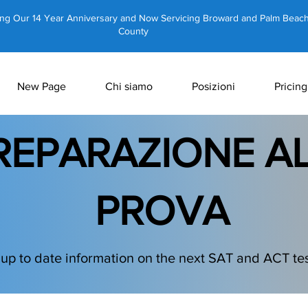
ing Our 14 Year Anniversary and Now Servicing Broward and Palm Beac
County
New Page
Chi siamo
Posizioni
Pricing
REPARAZIONE A
PROVA
 up to date information on the next SAT and ACT tes