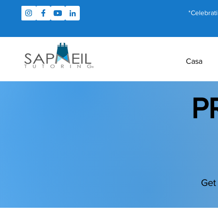
*Celebrat
Casa
P
Get