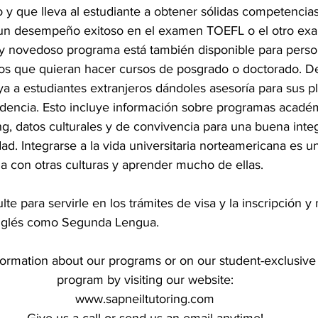
y que lleva al estudiante a obtener sólidas competencias
un desempeño exitoso en el examen TOEFL o el otro ex
 y novedoso programa está también disponible para perso
ros que quieran hacer cursos de posgrado o doctorado. D
a a estudiantes extranjeros dándoles asesoría para sus p
dencia. Esto incluye información sobre programas académ
g, datos culturales y de convivencia para una buena integ
dad. Integrarse a la vida universitaria norteamericana es 
a con otras culturas y aprender mucho de ellas. 
e para servirle en los trámites de visa y la inscripción y 
Inglés como Segunda Lengua.
formation about our programs or on our student-exclusive 
program by visiting our website:
www.sapneiltutoring.com
Give us a call or send us an email anytime!