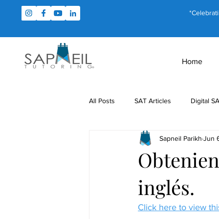
*Celebrat
Home
All Posts
SAT Articles
Digital S
Sapneil Parikh
Jun 
Test Prep
Study Tips
For
Obtenien
inglés.
MCAT Articles
PSAT Articles
Click here to view this
Math Tutoring