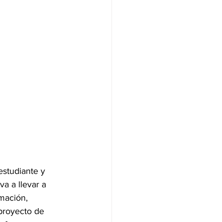
studiante y 
a a llevar a 
mación, 
proyecto de 