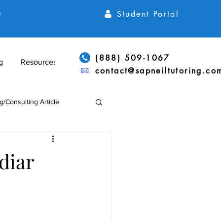
Student Portal
h
(888) 509-1067
g
Resources
contact@sapneiltutoring.co
g/Consulting Article
Articles
ACT Articles
diar
ADD/ADHD & LD Support