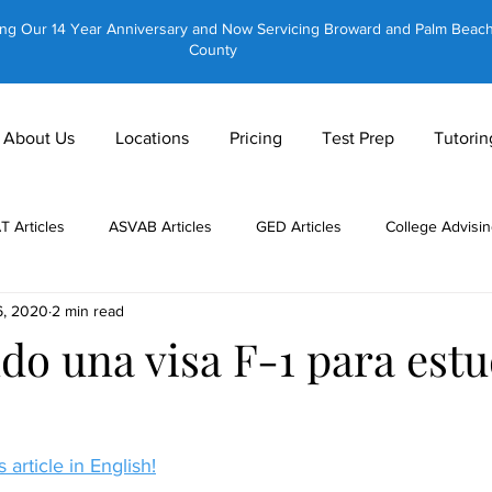
ing Our 14 Year Anniversary and Now Servicing Broward and Palm Beac
County
About Us
Locations
Pricing
Test Prep
Tutorin
AT Articles
ASVAB Articles
GED Articles
College Advisin
6, 2020
2 min read
 Tutors
About Us
CLT Articles
GRE Articles
GMAT 
do una visa F-1 para estu
Private Tutoring
Equestrian Tutoring
Brain Training
 article in English!