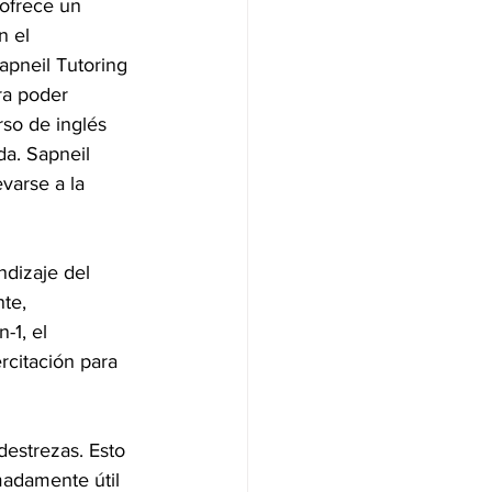
 ofrece un 
n el 
apneil Tutoring 
ra poder 
rso de inglés 
a. Sapneil 
varse a la 
ndizaje del 
te, 
-1, el 
rcitación para 
destrezas. Esto 
adamente útil 