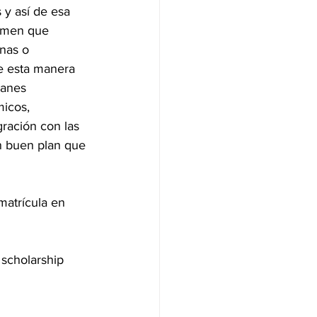
 y así de esa 
amen que 
nas o 
e esta manera 
lanes 
icos, 
ración con las 
un buen plan que 
matrícula en 
scholarship 