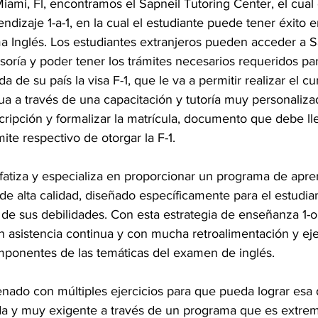
Miami, Fl, encontramos el Sapneil Tutoring Center, el cual
ndizaje 1-a-1, en la cual el estudiante puede tener éxito e
a Inglés. Los estudiantes extranjeros pueden acceder a S
soría y poder tener los trámites necesarios requeridos pa
da de su país la visa F-1, que le va a permitir realizar el cu
a través de una capacitación y tutoría muy personalizad
scripción y formalizar la matrícula, documento que debe lle
ite respectivo de otorgar la F-1.
nfatiza y especializa en proporcionar un programa de apre
de alta calidad, diseñado específicamente para el estudian
e sus debilidades. Con esta estrategia de enseñanza 1-on
 asistencia continua y con mucha retroalimentación y eje
omponentes de las temáticas del examen de inglés. 
enado con múltiples ejercicios para que pueda lograr esa 
a y muy exigente a través de un programa que es extrem