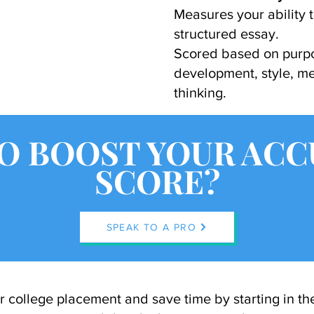
Measures your ability t
structured essay.
Scored based on purpo
development, style, me
thinking.
O BOOST YOUR AC
SCORE?
SPEAK TO A PRO
 college placement and save time by starting in the