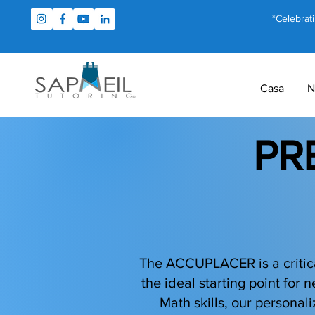
*Celebrat
Casa
N
PR
The ACCUPLACER is a critical
the ideal starting point for
Math skills, our persona