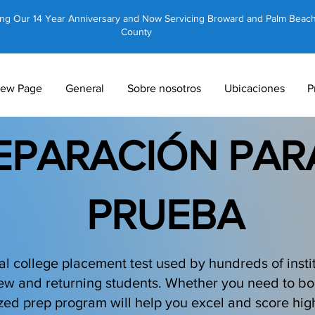
ing Our 14 Year Anniversary and Now Servicing Broward and Palm Beac
County
ew Page
General
Sobre nosotros
Ubicaciones
P
EPARACIÓN PAR
PRUEBA
 college placement test used by hundreds of instit
 new and returning students. Whether you need to bo
lized prep program will help you excel and score 