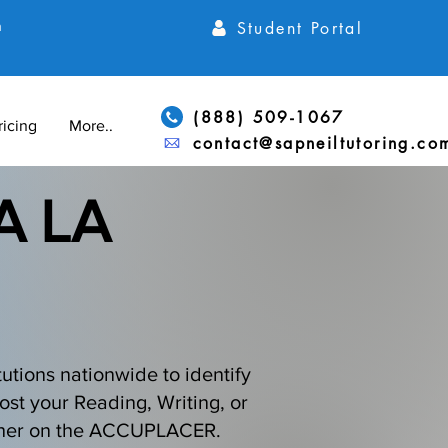
Student Portal
h
(888) 509-1067
ricing
More...
contact@sapneiltutoring.co
A LA
utions nationwide to identify
ost your Reading, Writing, or
higher on the ACCUPLACER.