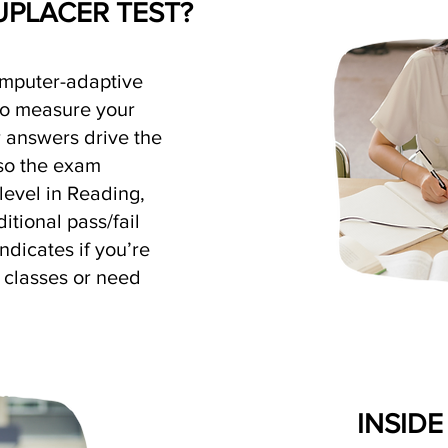
UPLACER TEST?
mputer-adaptive
to measure your
 answers drive the
 so the exam
 level in Reading,
tional pass/fail
ndicates if you’re
l classes or need
INSIDE