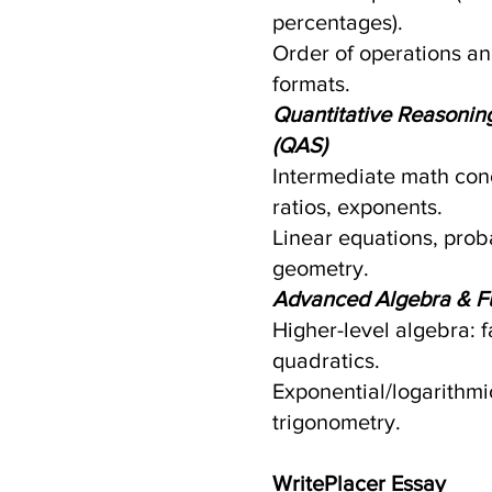
percentages).
Order of operations an
formats.
Quantitative Reasoning,
(QAS)
Intermediate math conc
ratios, exponents.
Linear equations, probab
geometry.
Advanced Algebra & Fu
Higher-level algebra: 
quadratics.
Exponential/logarithmi
trigonometry.
WritePlacer Essay