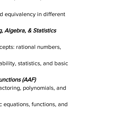
d equivalency in different
 Algebra, & Statistics
epts: rational numbers,
ility, statistics, and basic
nctions (AAF)
factoring, polynomials, and
c equations, functions, and