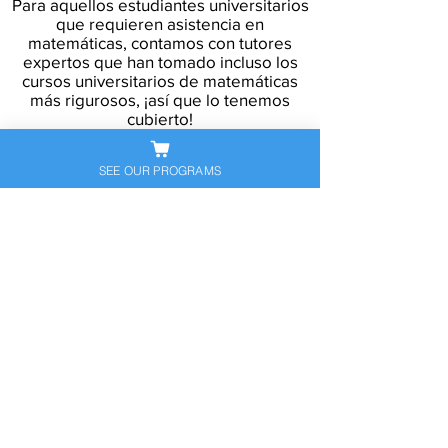
Para aquellos estudiantes universitarios
que requieren asistencia en
matemáticas, contamos con tutores
expertos que han tomado incluso los
cursos universitarios de matemáticas
más rigurosos, ¡así que lo tenemos
cubierto!
Soporte para ADD/ADHD y LD
SEE OUR PROGRAMS
La clasificación de una discapacidad de
aprendizaje o déficit de atención
(ADD/ADHD) afecta la forma en que un
estudiante procesa la información:
afecta la organización, la retención y la
expresión. Los expertos calificados de
Sapneil Tutoring pueden ayudar a los
estudiantes con una discapacidad de
aprendizaje o déficit de atención a
dominar las materias académicas,
aprender estrategias de afrontamiento
y habilidades compensatorias, mejorar
la organización y generar confianza.
Ayudamos a cada estudiante a
sobresalir para lograr su MÁXIMO