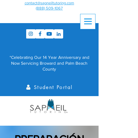
contact@sapneiltutoring.com
(888) 509-1067
*Celebrating Our 14 Year Anniversary and
Now Servicing Broward and Palm Beach
County
Student Portal