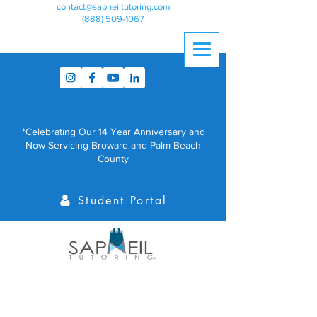
contact@sapneiltutoring.com
(888) 509-1067
*Celebrating Our 14 Year Anniversary and
Now Servicing Broward and Palm Beach
County
Student Portal