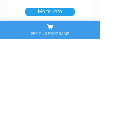
More Info
SEE OUR PROGRAMS
Nuestro programa de Asesoría
Universitaria prepara a los
estudiantes para todo lo
relacionado con la Admisión a la
Universidad. Desde la
planificación hasta la inscripción,
lo cubrimos.
More Info
Scholarship
Sapneil Tutoring brinda tutoría